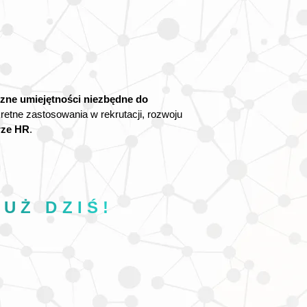
czne umiejętności niezbędne do
kretne zastosowania w rekrutacji, rozwoju
rze HR
.
JUŻ DZIŚ!