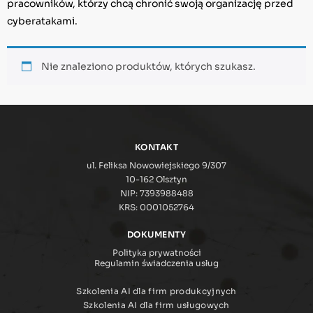
pracowników, którzy chcą chronić swoją organizację przed
cyberatakami.
Nie znaleziono produktów, których szukasz.
KONTAKT
ul. Feliksa Nowowiejskiego 9/307
10-162 Olsztyn
NIP: 7393988488
KRS: 0001052764
DOKUMENTY
Polityka prywatności
Regulamin świadczenia usług
Szkolenia AI dla firm produkcyjnych
Szkolenia AI dla firm usługowych