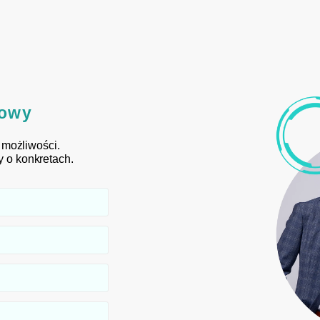
towy
możliwości.
y o konkretach.