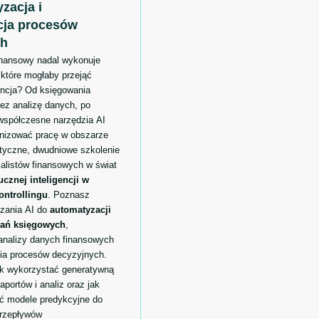
zacja i
cja procesów
ch
inansowy nadal wykonuje
 które mogłaby przejąć
encja? Od księgowania
ez analizę danych, po
współczesne narzędzia AI
nizować pracę w obszarze
ktyczne, dwudniowe szkolenie
alistów finansowych w świat
cznej inteligencji w
ontrollingu
. Poznasz
ązania AI do
automatyzacji
dań księgowych
,
nalizy danych finansowych
a procesów decyzyjnych.
ak wykorzystać generatywną
aportów i analiz oraz jak
 modele predykcyjne do
rzepływów