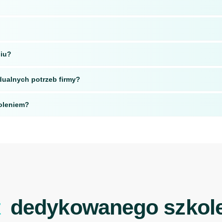
niu?
dualnych potrzeb firmy?
koleniem?
z
dedykowanego szkol