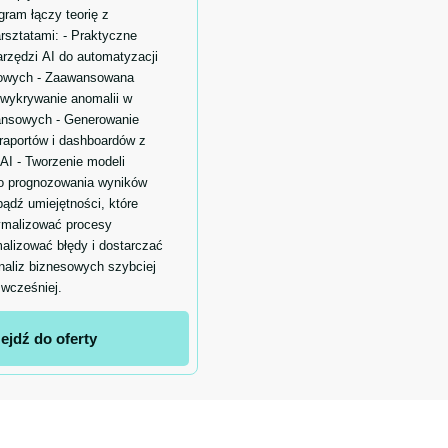
ram łączy teorię z
rsztatami: - Praktyczne
rzędzi AI do automatyzacji
sowych - Zaawansowana
 wykrywanie anomalii w
nansowych - Generowanie
aportów i dashboardów z
AI - Tworzenie modeli
o prognozowania wyników
ądź umiejętności, które
ymalizować procesy
alizować błędy i dostarczać
naliz biznesowych szybciej
 wcześniej.
ejdź do oferty