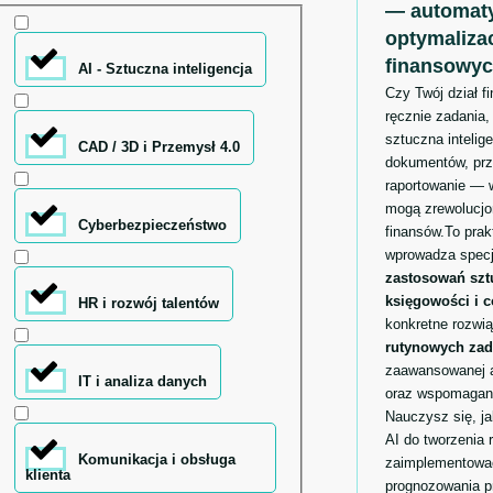
— automaty
optymaliza
finansowy
AI - Sztuczna inteligencja
Czy Twój dział f
ręcznie zadania,
sztuczna intelig
CAD / 3D i Przemysł 4.0
dokumentów, prz
raportowanie — 
mogą zrewolucjo
Cyberbezpieczeństwo
finansów.To pra
wprowadza specj
zastosowań sztu
księgowości i c
HR i rozwój talentów
konkretne rozwi
rutynowych za
zaawansowanej a
IT i analiza danych
oraz wspomagani
Nauczysz się, j
AI do tworzenia r
Komunikacja i obsługa
zaimplementować
klienta
prognozowania p