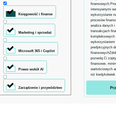
finansowych.Prog
intensywnymi wa
Księgowość i finanse
wykorzystanie na
procesów finan
analiza danych i
transakcjach fi
Marketing i sprzedaż
kompleksowych r
wykorzystaniem 
predykcyjnych d
Microsoft 365 i Copilot
finansowychZdob
pozwolą Ci zopt
finansowe, minim
wartościowych a
Prawo wokół AI
niż kiedykolwiek
Prz
Zarządzenie i przywództwo